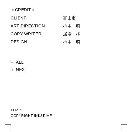
＜CREDIT＞
CLIENT
富山市
ART DIRECTION
柿本 萌
COPY WRITER
居場 梓
DESIGN
柿本 萌
ALL
NEXT
TOP
COPYRIGHT INK&DIVE