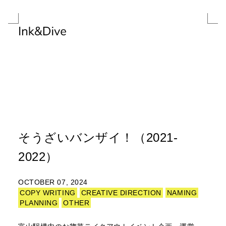
そうざいバンザイ！（2021-
2022）
OCTOBER 07, 2024
COPY WRITING
CREATIVE DIRECTION
NAMING
PLANNING
OTHER